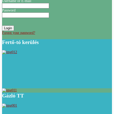
Username or E-mail
Password
Forgot your password?
Fertő-tó kerülés
Gázló TT