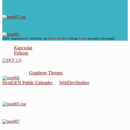
2026. augusztus 6. csütörtök, ma
Berta, Bettina
, holnap
Ibolya
ünnepli a névnapját.
Kapcsolat
Fiókom
© 2026 HappyBike Sportegyesület.
Made with
by
Graphene Themes
.
NextGEN Public Uploader
by
WebDevStudios