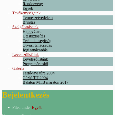
Rendezvény
Egyéb
Tevékenységeink
Természetvédelem
Bringás
Szolgáltatásaink
HappyCard
Utasbiztosítás
Technika segítség
Orvosi tanácsadás
Jogi tanácsadás
Levelezőlistáink
Levelezőlistánk
Programértesítő
Galéria
Fertő-tavi túra 2004
Gázló TT 2004
Balaton MTB maraton 2017
Bejelentkezés
Filed under
Egyéb