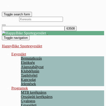
Toggle search form
Search for:
Toggle navigation
HappyBike Sportegyesület
Egyesület
Bemutatkozás
Elnökség
Alapszabályzat
Klubdélután
Tagfelvétel
Kapcsolat
Jelentések
Programok
MTB kerékpáros
Országúti kerékpáros
Gyalogos
Egyesületi