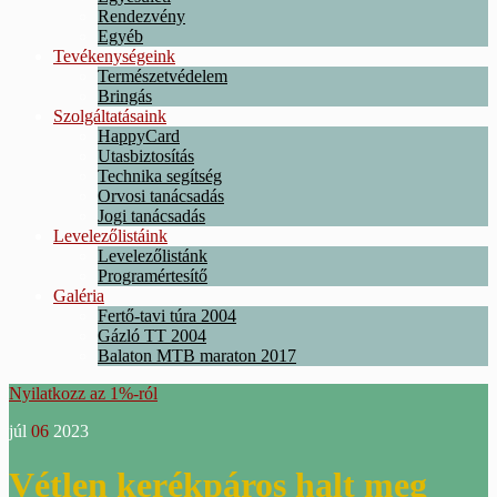
Rendezvény
Egyéb
Tevékenységeink
Természetvédelem
Bringás
Szolgáltatásaink
HappyCard
Utasbiztosítás
Technika segítség
Orvosi tanácsadás
Jogi tanácsadás
Levelezőlistáink
Levelezőlistánk
Programértesítő
Galéria
Fertő-tavi túra 2004
Gázló TT 2004
Balaton MTB maraton 2017
Nyilatkozz az 1%-ról
júl
06
2023
Vétlen kerékpáros halt meg