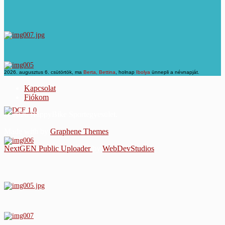
2026. augusztus 6. csütörtök, ma
Berta, Bettina
, holnap
Ibolya
ünnepli a névnapját.
Kapcsolat
Fiókom
© 2026 HappyBike Sportegyesület.
Made with
by
Graphene Themes
.
NextGEN Public Uploader
by
WebDevStudios