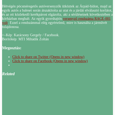
Hétvégén pöcsméregetős autóversenyzők ütköztek az Árpád-hídon, majd az
egyik autós a baleset során átszakította az utat és a járdát elválasztó korlátot,
és az ott közlekedő kerékpárost elgázolta, aki a sérüléseinek következtében a
kórházban meghalt. Az egyik gyorshajtós
versenyző rendszáma RACE-001
volt
. Ezzel a rendszámmal elég egyértelmű, mire is használta a járművét
tulajdonosa.
<–Kép: Karácsony Gergely / Facebook.
Borítókép: MTI Mihádik Zoltán
Megosztás:
Click to share on Twitter (Opens in new window)
Click to share on Facebook (Opens in new window)
Related