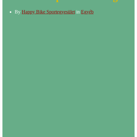
By
Happy Bike Sportegyesület
in
Egyéb