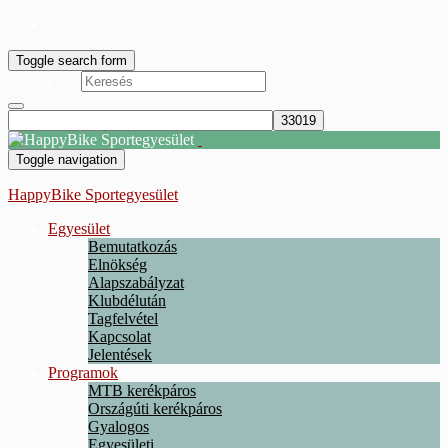
Toggle search form
Search for:
Toggle navigation
HappyBike Sportegyesület
Egyesület
Bemutatkozás
Elnökség
Alapszabályzat
Klubdélután
Tagfelvétel
Kapcsolat
Jelentések
Programok
MTB kerékpáros
Országúti kerékpáros
Gyalogos
Egyesületi